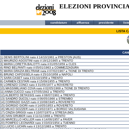
ELEZIONI PROVINCI
candidature
affluenza
presidente
list
LISTA 
CAN
1) DENIS BERTOLINI nato il 14/10/1961 a PRESTON (AUS)
2) MAURIZIO AGOSTINI nato il 19/12/1965 a TRENTO
3) MARIA LORETTA BALOTTI nata il 01/05/1959 a CLES
4) RINO BELFANTI nato il 05/01/1963 a COMMEZZADURA
5) MARIA GRAZIA BELTRAMI nata il 07/02/1967 a TIONE DI TRENTO
6) BRUNO CAPOSSELA nato il 25/10/1958 a NAPOLI
7) SARA CASET nata il 01/10/1959 a TRENTO
8) CARMEN CESTARI nata il 15/09/1955 a TRENTO
9) LORENZO CONCI nato il 31/05/1977 a ROVERETO
10) MASSIMILIANO COVA nato il 02/05/1969 a TIONE DI TRENTO
11) ANNA CUCCO nata il 07/05/1942 a TRENTO
12) ALBERTO DETASSIS nato il 08/07/1961 a TRENTO
13) SANDRO DUCOLI nato il 06/05/1966 a STREMBO
14) CORRADO GAZZI nato il 10/08/1945 a ROVERETO
15) GIORGIO GIORI nato il 14/05/1953 a ROVERETO
16) MILKO GOZZER nato il 13/02/1971 a BORGO VALSUGANA
17) CINZIA GRIGGI nato il 10/07/1970 a STRESA (NO)
18) IVAN GRUBER nato il 11/11/1968 a TRENTO
19) MARCELLO HOLLER nato il 14/06/1957 a FAVER
20) POMPEO LEONARDI nato il 03/03/1954 a TUENNO
21) LUCIO LUCHIN nato il 13/12/1983 a TRENTO