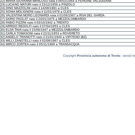
22) MARIA GIOVANNA MANCOSU nata il 06/02/1964 a PERGINE VALSUGANA
23) LUCIANO MATURI nato il 23/12/1956 a PINZOLO
24) DINO MAZZOLINI nato il 14/08/1981 a CLES
25) SONIA MOLIGNONI nata il 11/01/1979 a CLES
26) VALENTINA MORO LEONARDI nata il 01/06/1967 a RIVA DEL GARDA
27) DARIO PAOLAT nato il 24/01/1975 a MEZZOLOMBARDO
28) FABIO PIZZINI nato il 03/10/1942 a TRENTO
29) ARRIGO REDOLFI nato il 07/04/1953 a CLES
30) ELDA TAVA nata il 15/08/1947 a MEZZOLOMBARDO
31) CARLA TOMASONI nata il 22/11/1953 a ROVERETO
32) ANGELO TRAINOTTI nato il 21/01/1949 a VIPITENO (BZ)
33) WILLI ZANOTELLI nato il 02/08/1967 a CLES
34) MIRCO ZORTEA nato il 05/11/1969 a TRANSACQUA
Copyright
Provincia autonoma di Trento
- servizi r